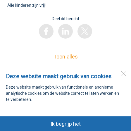
Alle kinderen zijn vrij!
Deel dit bericht
Toon alles
Deze website maakt gebruik van cookies
Kindcentrum De Korenaar
Rector Heuvelsstraat 4
5704 AN
Helmond
Deze website maakt gebruik van functionele en anonieme
analytische cookies om de website correct te laten werken en
te verbeteren.
Open desktopversie
Ziber DS4
Ik begrijp het