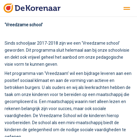
‘Vreedzame school’
KENNISMAKEN
ONZE SCHOOL
PRAKTISCHE INFO
Sinds schooljaar 2017-2018 zijn we een ‘Vreedzame school’
Bellen
E-mail
geworden. Dit programma sluit helemaal aan bij onze schoolvisie
en dekt ook vrijwel geheel het aanbod om onze pedagogische
visie vorm te kunnen geven.
Het programma van ‘Vreedzaam’ wil een bijdrage leveren aan een
positief sociaal klimaat en aan de vorming van actieve en
betrokken burgers. U als ouders en wij als leerkrachten hebben de
taak om onze kinderen voor te bereiden op een maatschappij die
gecompliceerd is. Een maatschappij waarin niet alleen lezen en
rekenen belangrijk zijn voor succes, maar ook sociale
vaardigheden. De Vreedzame School wil de kinderen hierop
voorbereiden. De school als een mini-maatschappij biedt de
kinderen de gelegenheid om de nodige sociale vaardigheden te
oefenen.